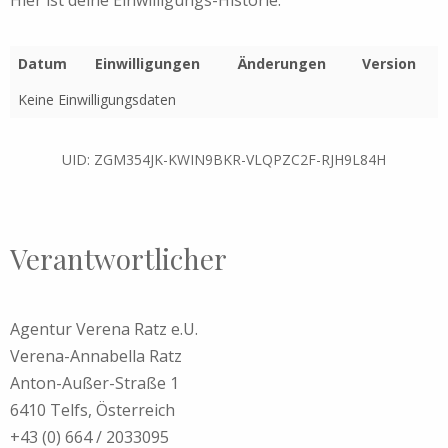
Hier ist deine Einwilligungs-Historie:
Datum
Einwilligungen
Änderungen
Version
Keine Einwilligungsdaten
UID: ZGM354JK-KWIN9BKR-VLQPZC2F-RJH9L84H
Verantwortlicher
Agentur Verena Ratz e.U.
Verena-Annabella Ratz
Anton-Außer-Straße 1
6410 Telfs, Österreich
+43 (0) 664 / 2033095