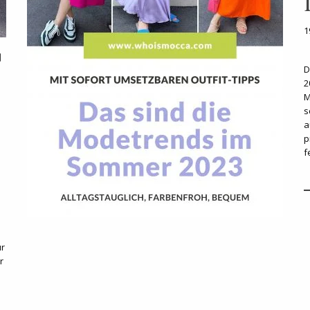
1
D
2
M
s
a
p
f
ür
r