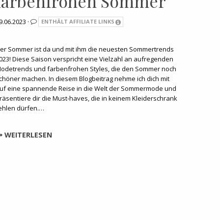
farbenfrohen Sommer
9.06.2023 ·
ENTHÄLT AFFILIATE LINKS
er Sommer ist da und mit ihm die neuesten Sommertrends
023! Diese Saison verspricht eine Vielzahl an aufregenden
odetrends und farbenfrohen Styles, die den Sommer noch
chöner machen. In diesem Blogbeitrag nehme ich dich mit
uf eine spannende Reise in die Welt der Sommermode und
räsentiere dir die Must-haves, die in keinem Kleiderschrank
ehlen dürfen.…
WEITERLESEN