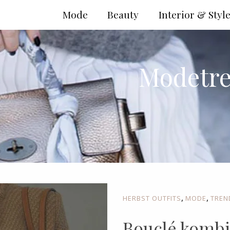
Mode
Beauty
Interior & Styl
Modetre
,
,
HERBST OUTFITS
MODE
TREN
Bouclé kombi