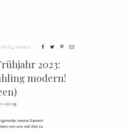
,
UTFITS
TRENDS
rühjahr 2023:
rühling modern!
een)
E LINKS
ühlingsmode, meine Damen!
ten von uns viel Zeit zu