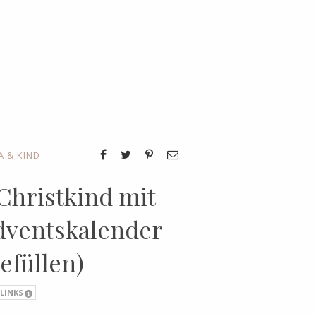
 & KIND
Christkind mit
dventskalender
efüllen)
 LINKS