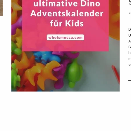
2
D
Ü
A
F
b
m
e