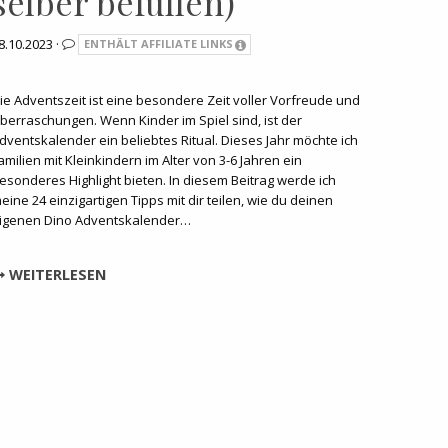
selber befüllen)
8.10.2023 ·
ENTHÄLT AFFILIATE LINKS
ie Adventszeit ist eine besondere Zeit voller Vorfreude und
berraschungen. Wenn Kinder im Spiel sind, ist der
dventskalender ein beliebtes Ritual. Dieses Jahr möchte ich
amilien mit Kleinkindern im Alter von 3-6 Jahren ein
esonderes Highlight bieten. In diesem Beitrag werde ich
eine 24 einzigartigen Tipps mit dir teilen, wie du deinen
igenen Dino Adventskalender…
WEITERLESEN