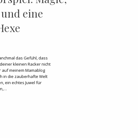
 und eine
 Hexe
anchmal das Gefühl, dass
deiner kleinen Racker nicht
er auf meinem Mamablog
ch in die zauberhafte Welt
, ein echtes Juwel für
en,…