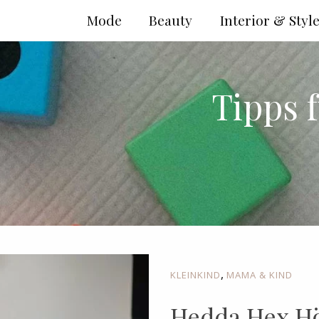
Mode
Beauty
Interior & Styl
Tipps f
,
KLEINKIND
MAMA & KIND
Hedda Hex Hö