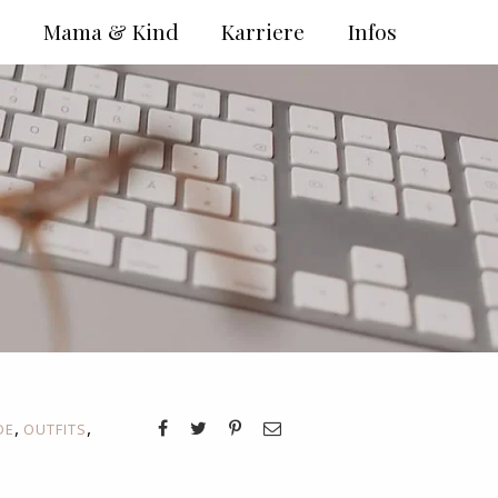
e
Mama & Kind
Karriere
Infos
,
,
DE
OUTFITS