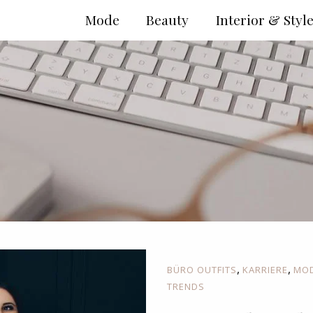
Mode
Beauty
Interior & Styl
,
,
BÜRO OUTFITS
KARRIERE
MO
TRENDS