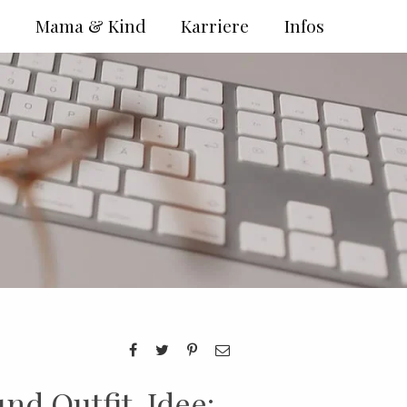
e
Mama & Kind
Karriere
Infos
nd Outfit-Idee: