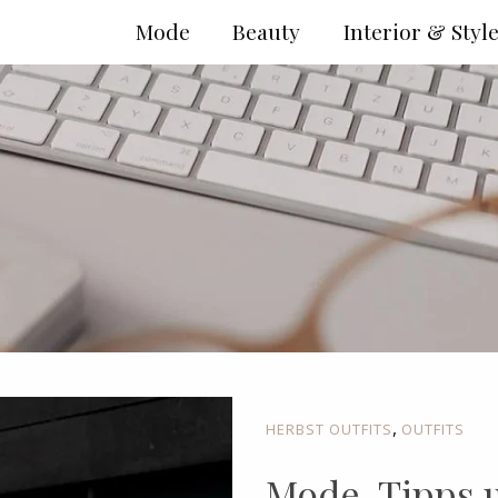
Mode
Beauty
Interior & Styl
,
HERBST OUTFITS
OUTFITS
Mode-Tipps u