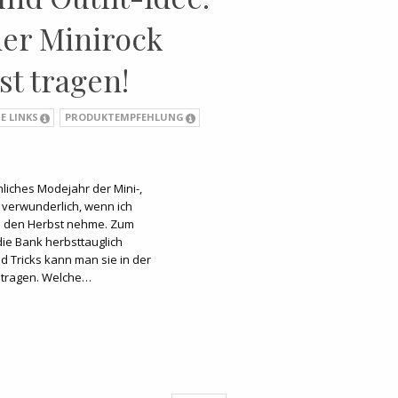
 der Minirock
st tragen!
E LINKS
PRODUKTEMPFEHLUNG
iches Modejahr der Mini-,
t verwunderlich, wenn ich
in den Herbst nehme. Zum
die Bank herbsttauglich
d Tricks kann man sie in der
 tragen. Welche…