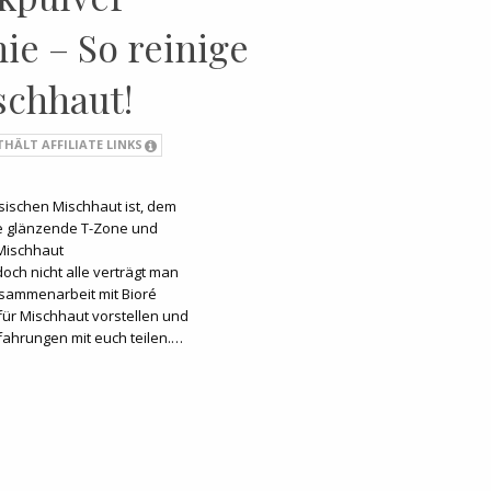
ie – So reinige
schhaut!
THÄLT AFFILIATE LINKS
ssischen Mischhaut ist, dem
ne glänzende T-Zone und
 Mischhaut
doch nicht alle verträgt man
usammenarbeit mit Bioré
für Mischhaut vorstellen und
rfahrungen mit euch teilen.…