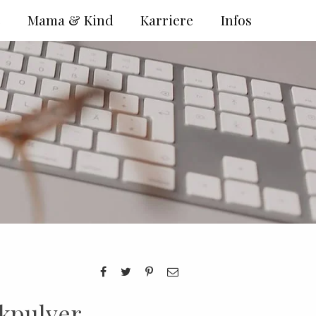
e
Mama & Kind
Karriere
Infos
ckpulver