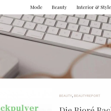
Mode
Beauty
Interior & Styl
,
BEAUTY
BEAUTYREPORT
Die Bioré Ba