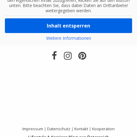
den eigentlichen Inhalt zuzugreifen, klicken Sie auf den Button
unten. Bitte beachten Sie, dass dabei Daten an Drittanbieter
weitergegeben werden.
Inhalt entsperren
Weitere Informationen
Impressum
|
Datenschutz
|
Kontakt
|
Kooperation
Lifestyle & Karriere Blog aus Österreich