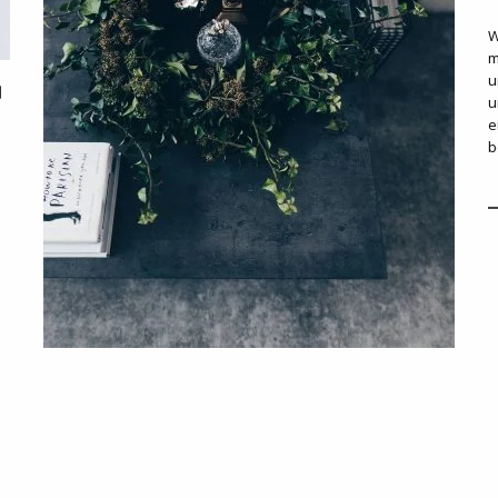
W
m
u
u
e
b