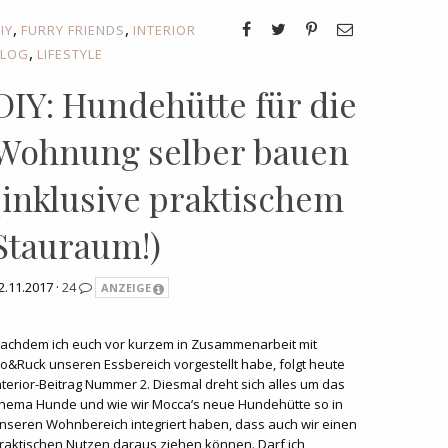
,
,
IY
FURRY FRIENDS
INTERIOR
,
BLOG
LIFESTYLE
DIY: Hundehütte für die
Wohnung selber bauen
(inklusive praktischem
Stauraum!)
2.11.2017 ·
24
ANZEIGE
achdem ich euch vor kurzem in Zusammenarbeit mit
o&Ruck unseren Essbereich vorgestellt habe, folgt heute
nterior-Beitrag Nummer 2. Diesmal dreht sich alles um das
hema Hunde und wie wir Mocca’s neue Hundehütte so in
nseren Wohnbereich integriert haben, dass auch wir einen
raktischen Nutzen daraus ziehen können. Darf ich