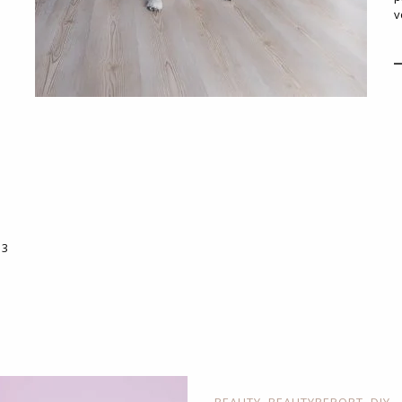
v
 3
,
,
BEAUTY
BEAUTYREPORT
DIY