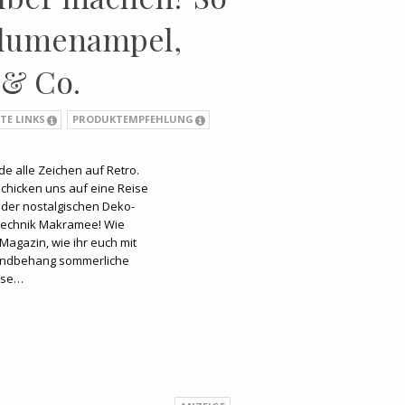
Blumenampel,
& Co.
TE LINKS
PRODUKTEMPFEHLUNG
de alle Zeichen auf Retro.
schicken uns auf eine Reise
k der nostalgischen Deko-
ftechnik Makramee! Wie
 Magazin, wie ihr euch mit
ndbehang sommerliche
use…