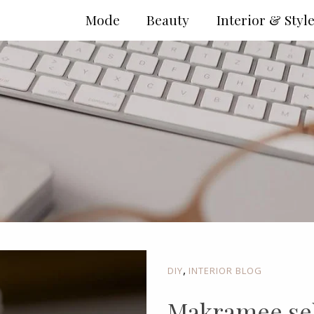
Mode
Beauty
Interior & Styl
,
DIY
INTERIOR BLOG
Makramee se