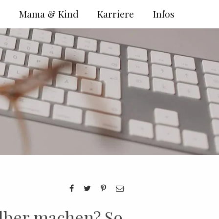
e
Mama & Kind
Karriere
Infos
lber machen? So