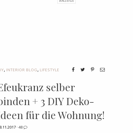
,
,
IY
INTERIOR BLOG
LIFESTYLE
Efeukranz selber
binden + 3 DIY Deko-
Ideen für die Wohnung!
8.11.2017 ·
48