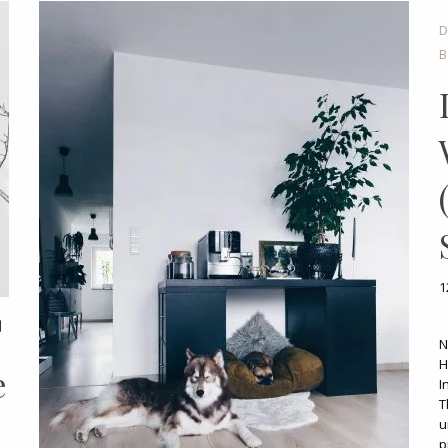
D
1
N
H
e
I
T
u
p