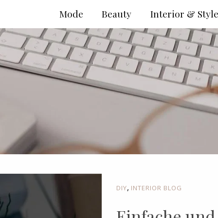
Mode
Beauty
Interior & Styl
,
DIY
INTERIOR BLOG
Einfache und 