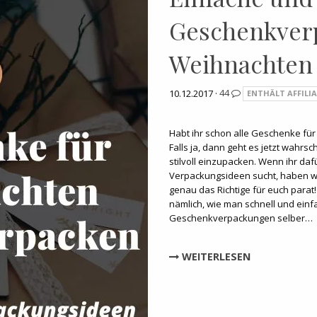
Geschenkver
Weihnachten 
10.12.2017 ·
44
ENTHÄLT AFFILIA
Habt ihr schon alle Geschenke f
Falls ja, dann geht es jetzt wahrsc
stilvoll einzupacken. Wenn ihr da
Verpackungsideen sucht, haben wi
genau das Richtige für euch parat
nämlich, wie man schnell und einf
Geschenkverpackungen selber…
WEITERLESEN