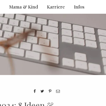
e
Mama & Kind
Karriere
Infos
024: 8 Ideen &