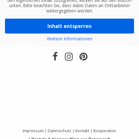
den eigentlichen Inhalt zuzugreifen, klicken Sie auf den Button
unten. Bitte beachten Sie, dass dabei Daten an Drittanbieter
weitergegeben werden.
Inhalt entsperren
Weitere Informationen
Impressum
|
Datenschutz
|
Kontakt
|
Kooperation
Lifestyle & Karriere Blog aus Österreich