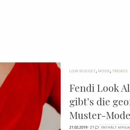
,
,
LOW BUDGET
MODE
TRENDS
Fendi Look Al
gibt’s die ge
Muster-Mode 
21.02.2019 ·
21
ENTHÄLT AFFILIA