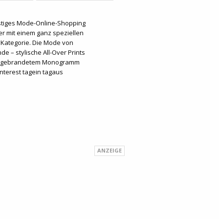
stiges Mode-Online-Shopping
er mit einem ganz speziellen
 Kategorie. Die Mode von
nde – stylische All-Over Prints
it gebrandetem Monogramm
nterest tagein tagaus