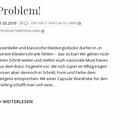
Problem!
1.03.2019 ·
33
ENTHÄLT AFFILIATE LINKS
PRODUKTEMPFEHLUNG
ssentielle und klassische Kleidungsstücke dürfen in in
einem Kleiderschrank fehlen – das ist klar! Wir gehen noch
inen Schritt weiter und stellen euch saisonale Must-haves
us dem Basic-Segment vor, die sich super im Alltag tragen
assen aber dennoch in Schnitt, Form und Farbe dem
eitgeist entsprechen. Mit einer Capsule Wardrobe für den
rühling schafft man sich eine…
WEITERLESEN