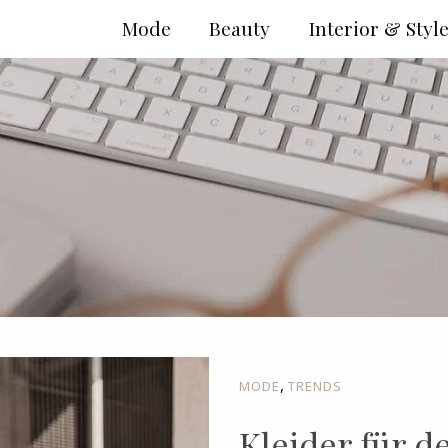
Mode
Beauty
Interior & Styl
,
MODE
TRENDS
Kleider für d