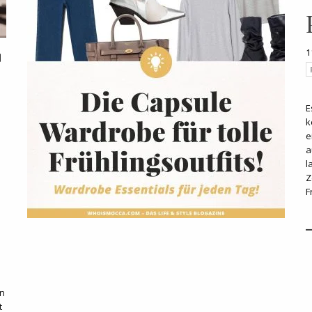
1
E
k
e
a
l
Z
F
en
t