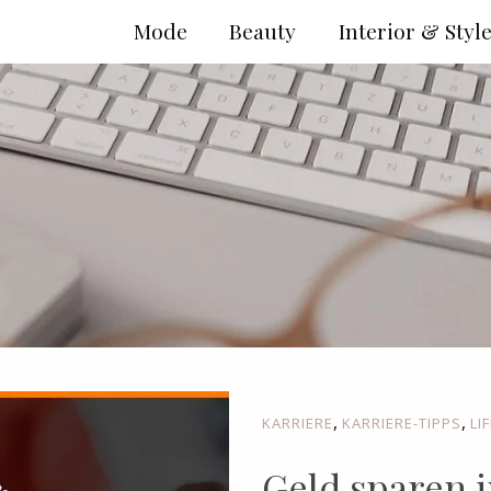
Mode
Beauty
Interior & Styl
,
,
KARRIERE
KARRIERE-TIPPS
LI
Geld sparen i