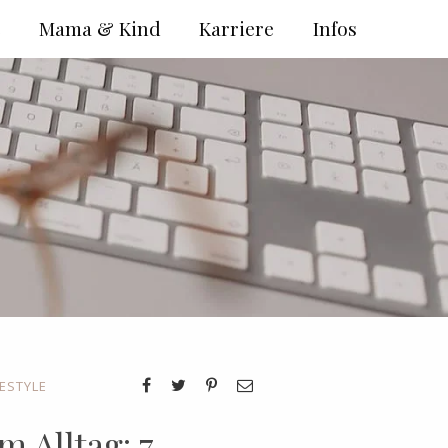
e
Mama & Kind
Karriere
Infos
FESTYLE
m Alltag: 7