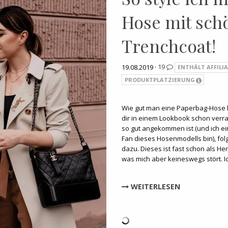
Hose mit sch
Trenchcoat!
19.08.2019 ·
19
ENTHÄLT AFFILIA
PRODUKTPLATZIERUNG
Wie gut man eine Paperbag-Hose 
dir in einem Lookbook schon verra
so gut angekommen ist (und ich ei
Fan dieses Hosenmodells bin), folg
dazu. Dieses ist fast schon als He
was mich aber keineswegs stört. 
WEITERLESEN