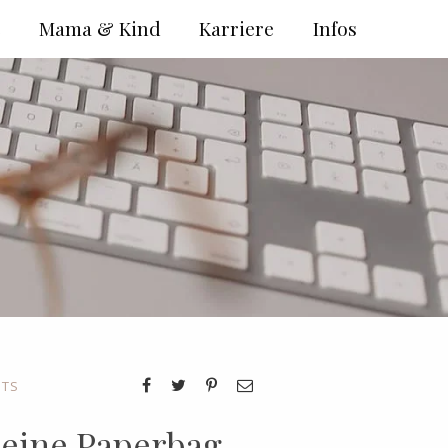
e
Mama & Kind
Karriere
Infos
ITS
meine Paperbag-