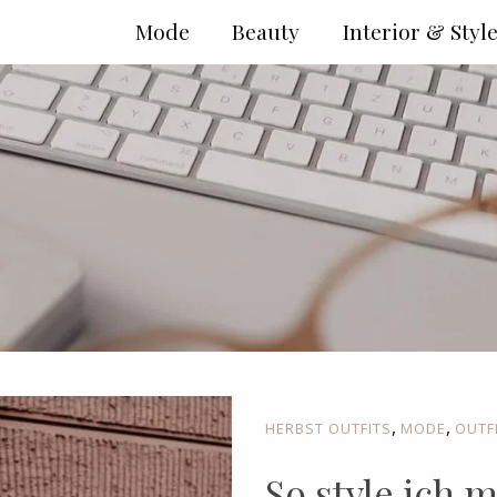
Mode
Beauty
Interior & Styl
,
,
HERBST OUTFITS
MODE
OUTF
So style ich 