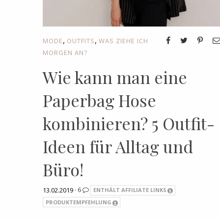
,
,
MODE
OUTFITS
WAS ZIEHE ICH
MORGEN AN?
Wie kann man eine
Paperbag Hose
kombinieren? 5 Outfit-
Ideen für Alltag und
Büro!
13.02.2019 ·
6
ENTHÄLT AFFILIATE LINKS
PRODUKTEMPFEHLUNG