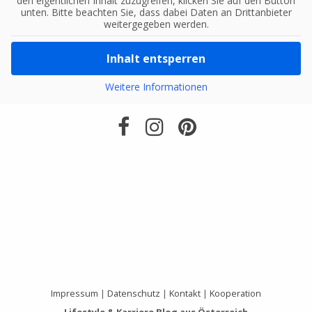
den eigentlichen Inhalt zuzugreifen, klicken Sie auf den Button
unten. Bitte beachten Sie, dass dabei Daten an Drittanbieter
weitergegeben werden.
Inhalt entsperren
Weitere Informationen
Impressum
|
Datenschutz
|
Kontakt
|
Kooperation
Lifestyle & Karriere Blog aus Österreich