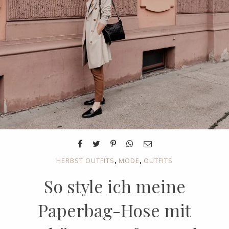
,
,
HERBST OUTFITS
MODE
OUTFITS
So style ich meine
Paperbag-Hose mit