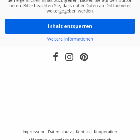
den eigentlichen Inhalt zuzugreifen, klicken Sie auf den Button
unten. Bitte beachten Sie, dass dabei Daten an Drittanbieter
weitergegeben werden.
Inhalt entsperren
Weitere Informationen
Impressum
|
Datenschutz
|
Kontakt
|
Kooperation
Lifestyle & Karriere Blog aus Österreich