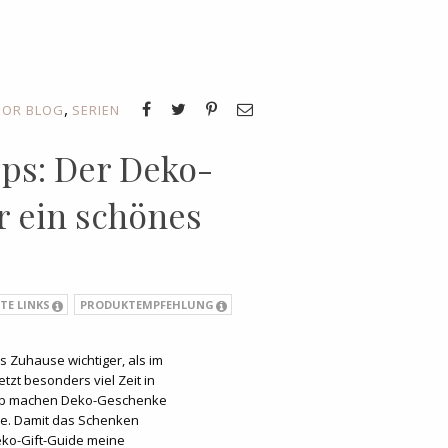
,
IOR BLOG
SERIEN
ps: Der Deko-
r ein schönes
TE LINKS
PRODUKTEMPFEHLUNG
es Zuhause wichtiger, als im
etzt besonders viel Zeit in
lb machen Deko-Geschenke
de. Damit das Schenken
Deko-Gift-Guide meine