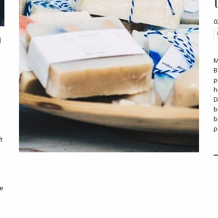
0
M
B
p
h
D
b
b
p
t
ie