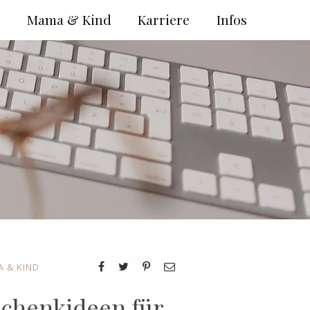
e
Mama & Kind
Karriere
Infos
 & KIND
schenkideen für