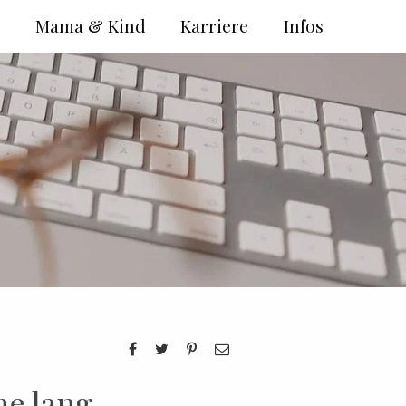
e
Mama & Kind
Karriere
Infos
ne lang