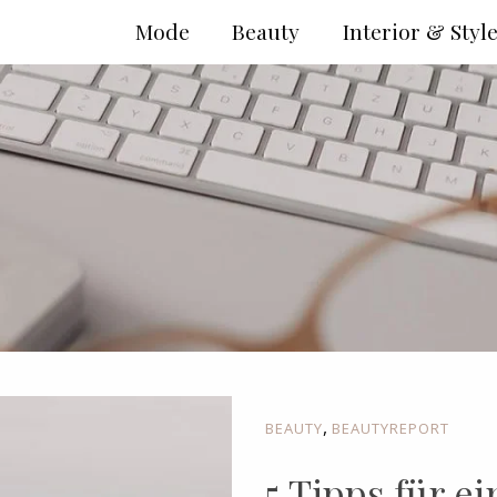
Mode
Beauty
Interior & Styl
,
BEAUTY
BEAUTYREPORT
5 Tipps für ei