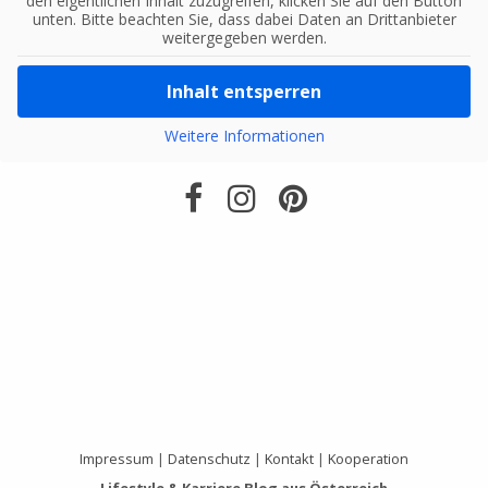
den eigentlichen Inhalt zuzugreifen, klicken Sie auf den Button
unten. Bitte beachten Sie, dass dabei Daten an Drittanbieter
weitergegeben werden.
Inhalt entsperren
Weitere Informationen
Impressum
|
Datenschutz
|
Kontakt
|
Kooperation
Lifestyle & Karriere Blog aus Österreich