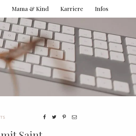
e
Mama & Kind
Karriere
Infos
ITS
 mit Saint