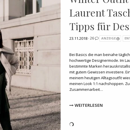
Laurent Tasc
Tipps für De
23.11.2018 ·
26
ANZEIGE
EN
Bei Basics die man beinahe täglich 
hochwertige Designermode. Im Lau
bestimmte Marken herauskristallisi
mit gutem Gewissen investiere. Ein
meinem heutigen Alltagsoutfit wie
meinen Look 1:1 nachshoppen. Zud
Zusammenarbeit…
WEITERLESEN