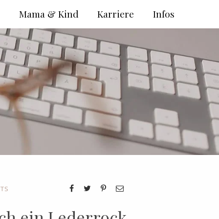
e
Mama & Kind
Karriere
Infos
ITS
sich ein Lederrock