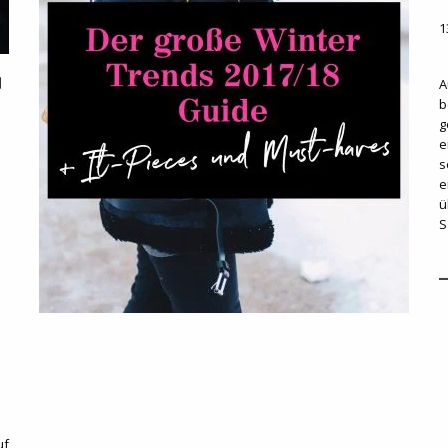
1
A
b
g
e
s
e
ü
S
uf