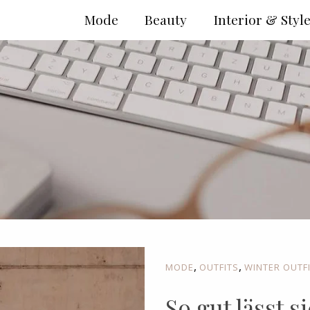
Mode
Beauty
Interior & Styl
,
,
MODE
OUTFITS
WINTER OUTF
So gut lässt 