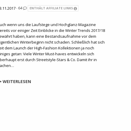
3.11.2017 ·
64
ENTHÄLT AFFILIATE LINKS
uch wenn uns die Laufstege und Hochglanz-Magazine
ereits vor einiger Zeit Einblicke in die Winter Trends 2017/18
ewährt haben, kann eine Bestandsaufnahme vor dem
igentlichen Winterbeginn nicht schaden. Schließlich hat sich
eit dem Launch der High-Fashion Kollektionen ja noch
iniges getan: Viele Winter Must-haves entwickeln sich
berhaupt erst durch Streetstyle-Stars & Co. Damit ihr in
achen…
WEITERLESEN