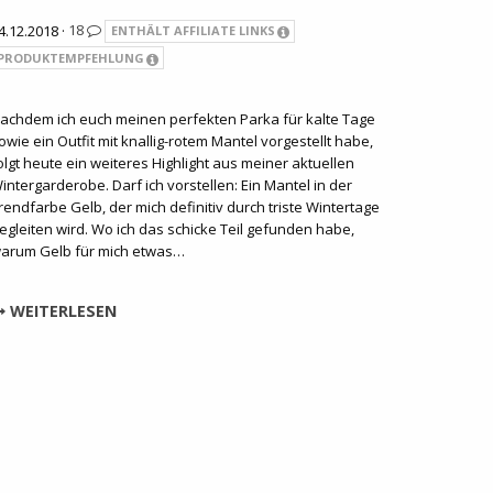
4.12.2018 ·
18
ENTHÄLT AFFILIATE LINKS
PRODUKTEMPFEHLUNG
achdem ich euch meinen perfekten Parka für kalte Tage
owie ein Outfit mit knallig-rotem Mantel vorgestellt habe,
olgt heute ein weiteres Highlight aus meiner aktuellen
intergarderobe. Darf ich vorstellen: Ein Mantel in der
rendfarbe Gelb, der mich definitiv durch triste Wintertage
egleiten wird. Wo ich das schicke Teil gefunden habe,
arum Gelb für mich etwas…
WEITERLESEN