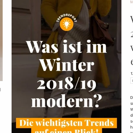
1
D
s
W
d
s
h
w