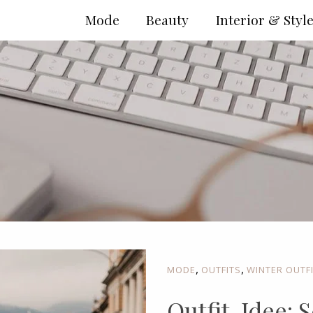
Mode
Beauty
Interior & Styl
,
,
MODE
OUTFITS
WINTER OUTF
Outfit-Idee: 