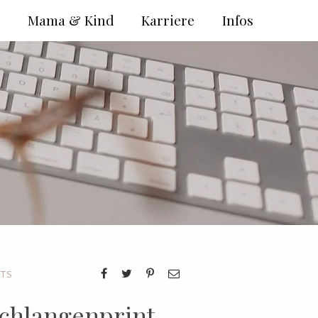
e
Mama & Kind
Karriere
Infos
ITS
Schlangenprint-