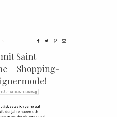
ITS
 mit Saint
he + Shopping-
signermode!
THÄLT AFFILIATE LINKS
trägt, setze ich gerne auf
fe der Jahre haben sich
ert, in welche ich gerne und