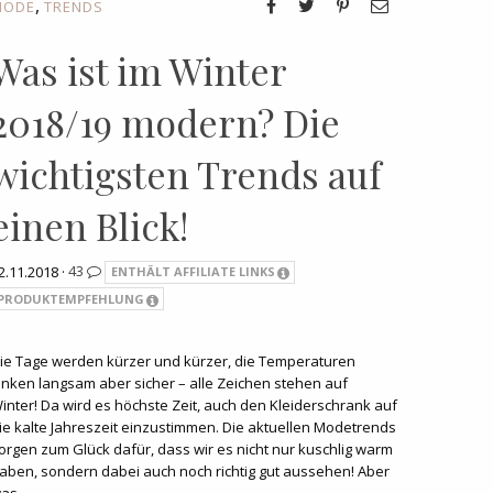
,
MODE
TRENDS
Was ist im Winter
2018/19 modern? Die
wichtigsten Trends auf
einen Blick!
2.11.2018 ·
43
ENTHÄLT AFFILIATE LINKS
PRODUKTEMPFEHLUNG
ie Tage werden kürzer und kürzer, die Temperaturen
inken langsam aber sicher – alle Zeichen stehen auf
inter! Da wird es höchste Zeit, auch den Kleiderschrank auf
ie kalte Jahreszeit einzustimmen. Die aktuellen Modetrends
orgen zum Glück dafür, dass wir es nicht nur kuschlig warm
aben, sondern dabei auch noch richtig gut aussehen! Aber
as…