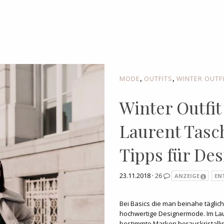
,
,
MODE
OUTFITS
WINTER OUTF
Winter Outfit
Laurent Tasc
Tipps für De
23.11.2018 ·
26
ANZEIGE
EN
Bei Basics die man beinahe täglich 
hochwertige Designermode. Im Lau
bestimmte Marken herauskristallisi