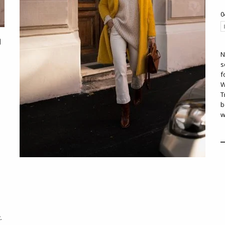
0
N
s
f
W
T
b
w
.