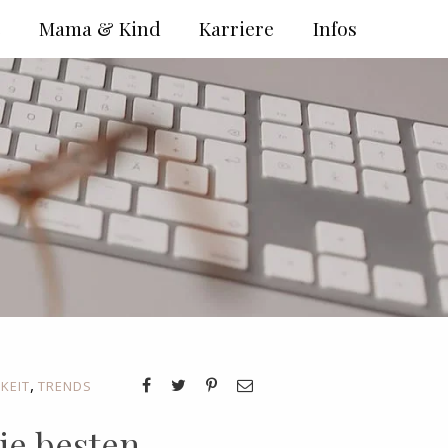
e
Mama & Kind
Karriere
Infos
,
KEIT
TRENDS
ie besten