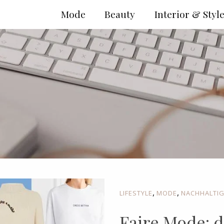
Mode
Beauty
Interior & Styl
,
,
LIFESTYLE
MODE
NACHHALTIG
Faire Mode: d