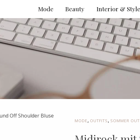
Mode
Beauty
Interior & Styl
,
,
MODE
OUTFITS
SOMMER OUT
Midirock mit 