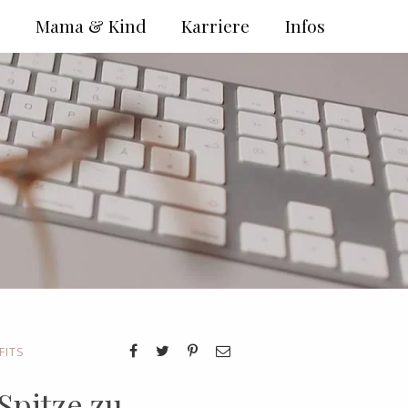
e
Mama & Kind
Karriere
Infos
FITS
Spitze zu