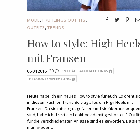
,
,
MODE
FRÜHLINGS OUTFITS
,
OUTFITS
TRENDS
How to style: High Heel
mit Fransen
06.04.2016 ·
30
ENTHÄLT AFFILIATE LINKS
PRODUKTEMPFEHLUNG
Heute habe ich ein neues How to style für euch. Es dreht si
in diesem Fashion Trend Beitrag alles um High Heels mit
Fransen. Da sie mir so gut gefallen und sie überaus beque
sind, habe ich direkt ein Lookbook damit geshootet. 3 Outfit
für die verschiedensten Anlässe sind es geworden. Da sieh
man wieder…