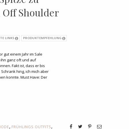
 Off Shoulder
TE LINKS
PRODUKTEMPFEHLUNG
or gut einem Jahr im Sale
 ihn ganz oft und auf
nen. Fakt ist, dass er bis
chrank hing, ich mich aber
nen konnte. Must Have: Der
,
,
MODE
FRÜHLINGS OUTFITS