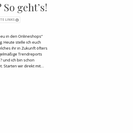
So geht’s!
TE LINKS
Neu in den Onlineshops“
. Heute stelle ich euch
lches ihr in Zukunft öfters
gelmäßige Trendreports
? und ich bin schon
t. Starten wir direkt mit…