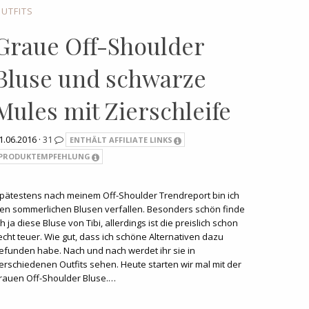
UTFITS
Graue Off-Shoulder
Bluse und schwarze
Mules mit Zierschleife
1.06.2016 ·
31
ENTHÄLT AFFILIATE LINKS
PRODUKTEMPFEHLUNG
pätestens nach meinem Off-Shoulder Trendreport bin ich
en sommerlichen Blusen verfallen. Besonders schön finde
ch ja diese Bluse von Tibi, allerdings ist die preislich schon
echt teuer. Wie gut, dass ich schöne Alternativen dazu
efunden habe. Nach und nach werdet ihr sie in
erschiedenen Outfits sehen. Heute starten wir mal mit der
rauen Off-Shoulder Bluse.…