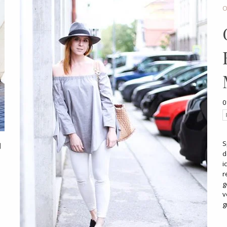
O
0
S
d
i
r
g
v
g