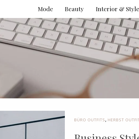
Mode
Beauty
Interior & Styl
,
BÜRO OUTFITS
HERBST OUTFI
Business Sty