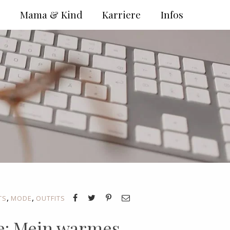
e
Mama & Kind
Karriere
Infos
,
,
TS
MODE
OUTFITS
le: Mein warmes