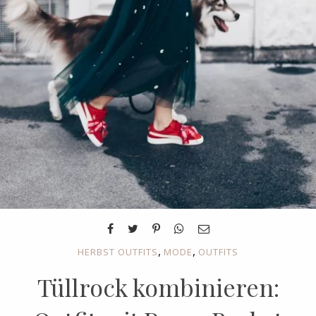
,
,
HERBST OUTFITS
MODE
OUTFITS
Tüllrock kombinieren: