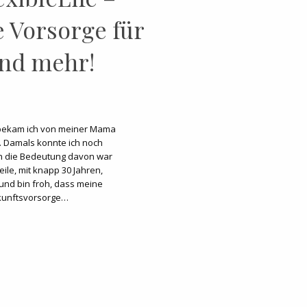
e Vorsorge für
und mehr!
, bekam ich von meiner Mama
 Damals konnte ich noch
ch die Bedeutung davon war
eile, mit knapp 30 Jahren,
 und bin froh, dass meine
kunftsvorsorge…