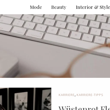
Mode
Beauty
Interior & Styl
,
KARRIERE
KARRIERE-TIPPS
Wüstenrot Fle