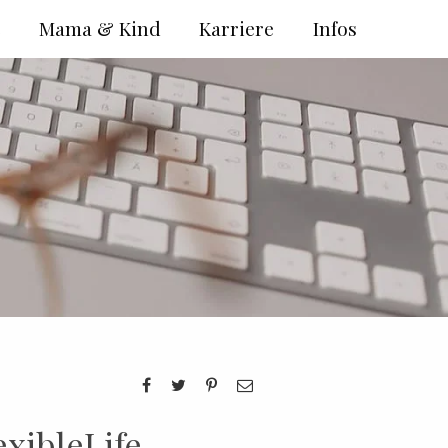
e
Mama & Kind
Karriere
Infos
xibleLife –