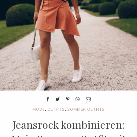
,
,
MODE
OUTFITS
SOMMER OUTFITS
Jeansrock kombinieren: