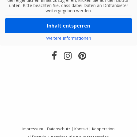
den eigentlichen Inhalt zuzugreifen, klicken Sie auf den Button
unten. Bitte beachten Sie, dass dabei Daten an Drittanbieter
weitergegeben werden.
Inhalt entsperren
Weitere Informationen
Impressum
|
Datenschutz
|
Kontakt
|
Kooperation
Lifestyle & Karriere Blog aus Österreich