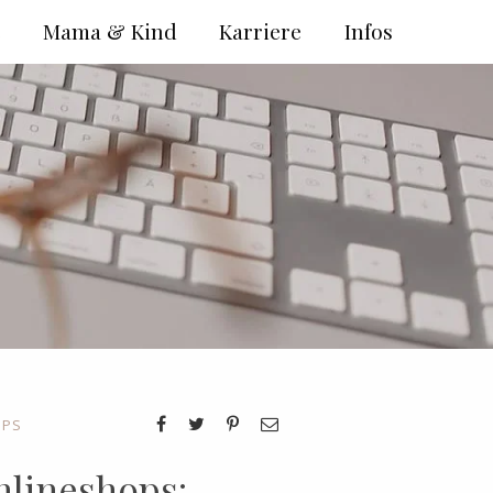
e
Mama & Kind
Karriere
Infos
OPS
nlineshops: