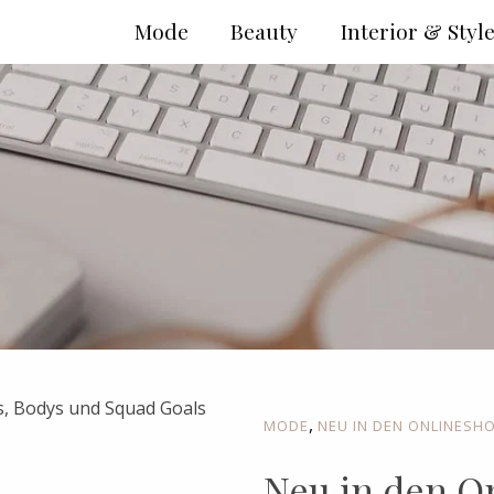
Mode
Beauty
Interior & Styl
,
MODE
NEU IN DEN ONLINESH
Neu in den O