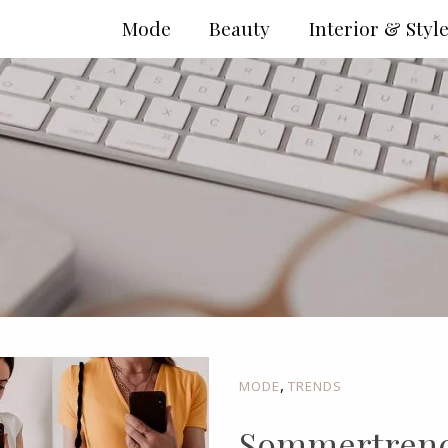
Mode
Beauty
Interior & Styl
,
MODE
TRENDS
Sommertrends