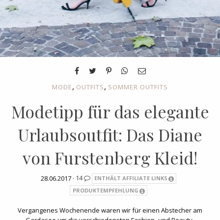
,
,
MODE
OUTFITS
SOMMER OUTFITS
Modetipp für das elegante
Urlaubsoutfit: Das Diane
von Furstenberg Kleid!
28.06.2017 ·
14
ENTHÄLT AFFILIATE LINKS
PRODUKTEMPFEHLUNG
Vergangenes Wochenende waren wir für einen Abstecher am
Gardasee um die verschiedensten Fashion- und Beauty-