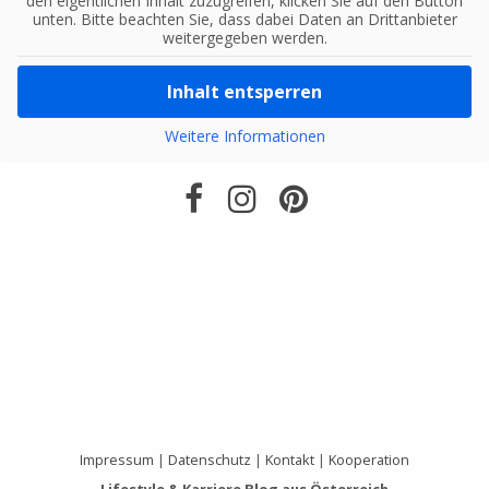
den eigentlichen Inhalt zuzugreifen, klicken Sie auf den Button
unten. Bitte beachten Sie, dass dabei Daten an Drittanbieter
weitergegeben werden.
Inhalt entsperren
Weitere Informationen
Impressum
|
Datenschutz
|
Kontakt
|
Kooperation
Lifestyle & Karriere Blog aus Österreich