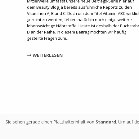
Mittlerweile umfasst unsere neue Beitrags-Serie hier auf
dem Beauty Blog ja bereits ausführliche Reports zu den
Vitaminen A, B und C. Doch um dem Titel Vitamin-ABC wirklic
gerecht zu werden, fehlen natürlich noch einige weitere
lebenswichtige Nährstoffe! Heute ist deshalb der Buchstab
D an der Reihe. In diesem Beitrag möchten wir häufig
gestellte Fragen zum…
WEITERLESEN
Sie sehen gerade einen Platzhalterinhalt von
Standard
. Um auf de