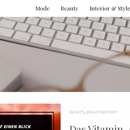
Mode
Beauty
Interior & Styl
,
BEAUTY
BEAUTYREPORT
Das Vitamin-