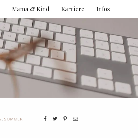
e
Mama & Kind
Karriere
Infos
,
S
SOMMER