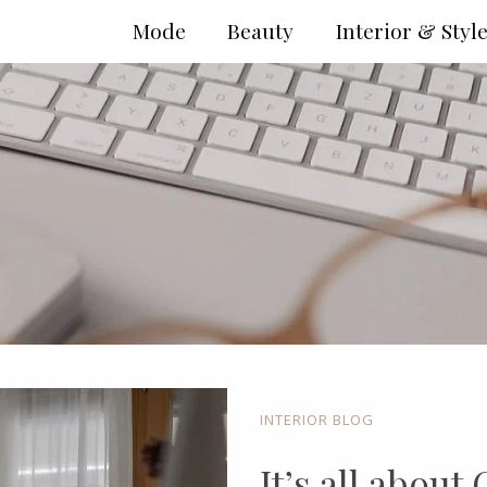
Mode
Beauty
Interior & Styl
INTERIOR BLOG
It’s all about