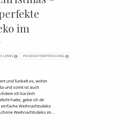
 perfekte
eko im
r
E LINKS
PRODUKTEMPFEHLUNG
tzert und funkelt es, wohin
da und somit ist auch
chdem ich kürzlich
icht hatte, gebe ich dir
d einfache Weihnachtsdeko
 schöne Weihnachtsdeko im…