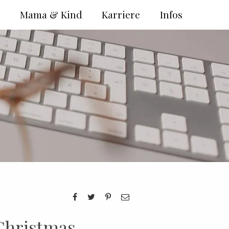
e
Mama & Kind
Karriere
Infos
 Christmas –