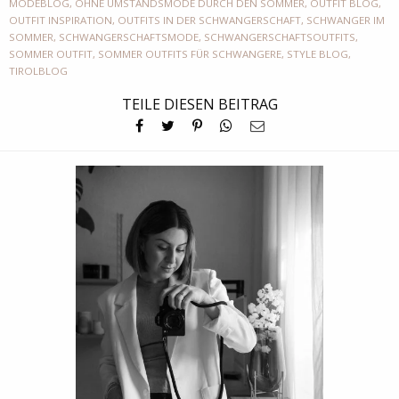
MODEBLOG
,
OHNE UMSTANDSMODE DURCH DEN SOMMER
,
OUTFIT BLOG
,
OUTFIT INSPIRATION
,
OUTFITS IN DER SCHWANGERSCHAFT
,
SCHWANGER IM
SOMMER
,
SCHWANGERSCHAFTSMODE
,
SCHWANGERSCHAFTSOUTFITS
,
SOMMER OUTFIT
,
SOMMER OUTFITS FÜR SCHWANGERE
,
STYLE BLOG
,
TIROLBLOG
TEILE DIESEN BEITRAG