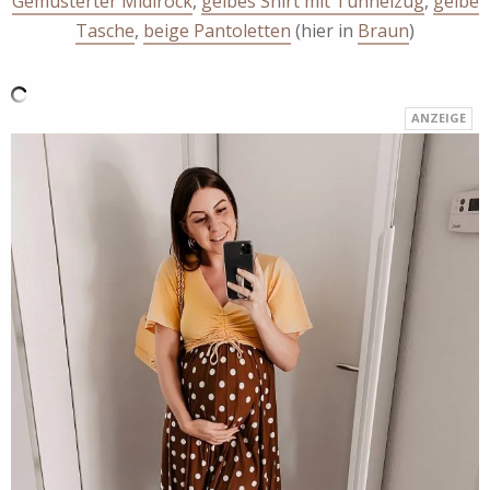
Gemusterter Midirock
,
gelbes Shirt mit Tunnelzug
,
gelbe
Tasche
,
beige Pantoletten
(hier in
Braun
)