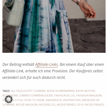
Der Beitrag enthält
Affiliate-Links
. Bei einem Kauf über einen
Affiliate-Link, erhalte ich eine Provision. Der Kaufpreis selbst
verändert sich für euch dadurch nicht.
TAGS:
ALLTAGSOUTFIT SOMMER
,
BATIK KOMBINIEREN
,
BATIK MUSTER
,
BLOGAZINE
,
DAMEN SOMMERKLEIDER
,
FASHION BLOG
,
FASHION MAGAZIN
,
HOW TO STYLE
,
HOW TO WEAR
,
INNSBRUCK
,
INSPIRATION
,
MIDIKLEID IM
SOMMER
,
MODE MAGAZIN
,
MODEBLOG
,
MODETRENDS 2019
,
MODETRENDS