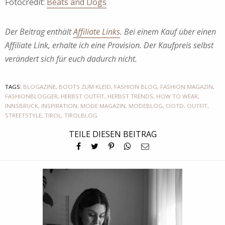
Fotocredit:
Beats and Dogs
Der Beitrag enthält
Affiliate Links
. Bei einem Kauf über einen
Affiliate Link, erhalte ich eine Provision. Der Kaufpreis selbst
verändert sich für euch dadurch nicht.
TAGS:
BLOGAZINE
,
BOOTS ZUM KLEID
,
FASHION BLOG
,
FASHION MAGAZIN
,
FASHIONBLOGGER
,
HERBST OUTFIT
,
HERBST TRENDS
,
HOW TO WEAR
,
INNSBRUCK
,
INSPIRATION
,
MODE MAGAZIN
,
MODEBLOG
,
OOTD
,
OUTFIT
,
STREETSTYLE
,
TIROL
,
TIROLBLOG
TEILE DIESEN BEITRAG