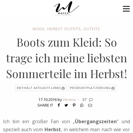
MODE
,
HERBST OUTFITS
,
OUTFITS
Boots zum Kleid: So
trage ich meine liebsten
Sommerteile im Herbst!
ENTHÄLT AFFILIATE LINKS
PRODUKTPLATZIERUNG
17.10.2016 by
Verena
·
37
SHARE IT
Ich bin ein großer Fan von „
Übergangszeiten
“ und
speziell auch vom
Herbst
, in welchem man nach wie vor