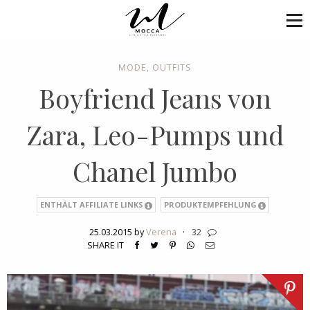
MODE
,
OUTFITS
Boyfriend Jeans von
Zara, Leo-Pumps und
Chanel Jumbo
ENTHÄLT AFFILIATE LINKS
PRODUKTEMPFEHLUNG
25.03.2015 by
Verena
·
32
SHARE IT