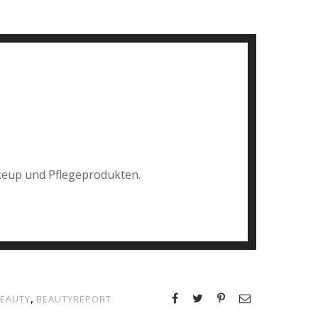
akeup und Pflegeprodukten.
,
EAUTY
BEAUTYREPORT