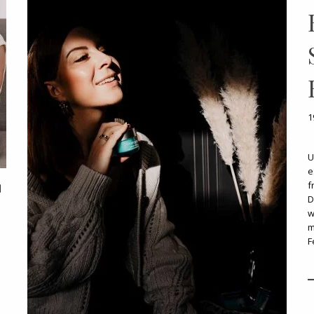
1
U
e
f
D
w
m
F