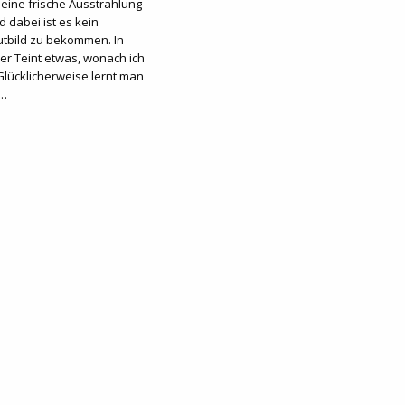
 eine frische Ausstrahlung –
d dabei ist es kein
tbild zu bekommen. In
r Teint etwas, wonach ich
Glücklicherweise lernt man
s…