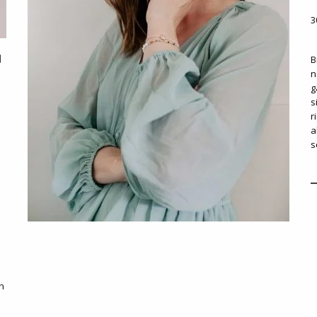
3
B
n
g
s
r
a
s
n