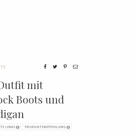
ITS
utfit mit
ock Boots und
digan
TE LINKS
PRODUKTEMPFEHLUNG