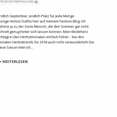
PRODUKTEMPFEHLUNG
ndlich September, endlich Platz für jede Menge
ässige Herbst Outfits hier auf meinem Fashion Blog. Ich
ehöre ja zu der Sorte Mensch, die den Sommer gar nicht
chnell genug hinter sich lassen können. Mein Modeherz
chlägt in den Herbstmonaten einfach höher – bei den
enialen Herbsttrends für 2018 auch nicht verwunderlich! Die
eue Saison leite ich…
WEITERLESEN