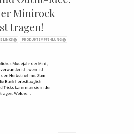
 der Minirock
st tragen!
E LINKS
PRODUKTEMPFEHLUNG
iches Modejahr der Mini-,
t verwunderlich, wenn ich
in den Herbst nehme. Zum
die Bank herbsttauglich
d Tricks kann man sie in der
 tragen. Welche…