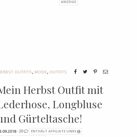
,
,
ERBST OUTFITS
MODE
OUTFITS
Mein Herbst Outfit mit
Lederhose, Longbluse
und Gürteltasche!
3.09.2018 ·
20
ENTHÄLT AFFILIATE LINKS