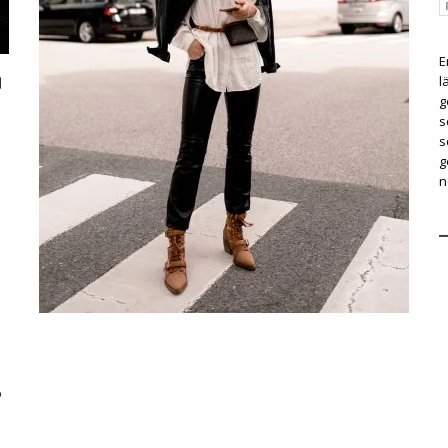
E
l
g
s
s
g
n
o