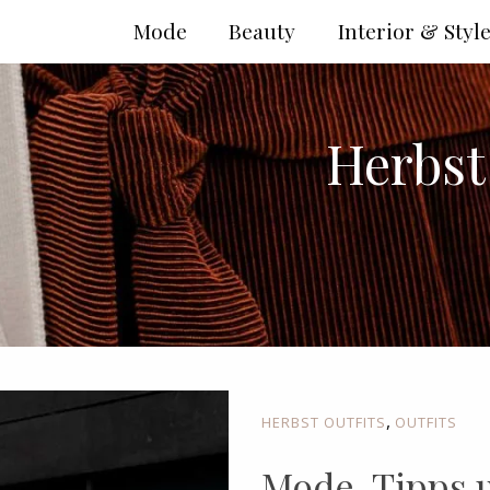
Mode
Beauty
Interior & Styl
Herbst 
,
HERBST OUTFITS
OUTFITS
Mode-Tipps u