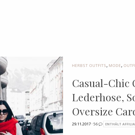
,
,
HERBST OUTFITS
MODE
OUTF
Casual-Chic O
Lederhose, S
Oversize Car
29.11.2017 ·
56
ENTHÄLT AFFILIA