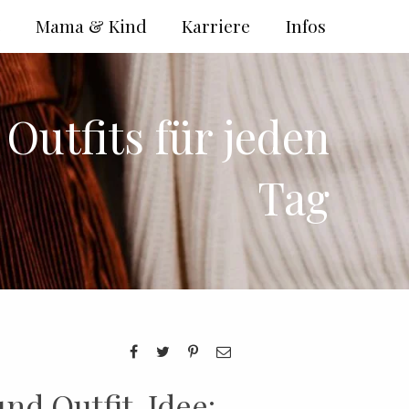
e
Mama & Kind
Karriere
Infos
Outfits für jeden
Tag
nd Outfit-Idee: