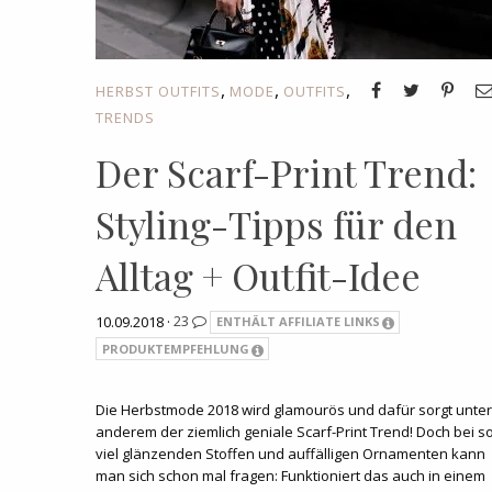
,
,
,
HERBST OUTFITS
MODE
OUTFITS
TRENDS
Der Scarf-Print Trend:
Styling-Tipps für den
Alltag + Outfit-Idee
10.09.2018 ·
23
ENTHÄLT AFFILIATE LINKS
PRODUKTEMPFEHLUNG
Die Herbstmode 2018 wird glamourös und dafür sorgt unter
anderem der ziemlich geniale Scarf-Print Trend! Doch bei s
viel glänzenden Stoffen und auffälligen Ornamenten kann
man sich schon mal fragen: Funktioniert das auch in einem