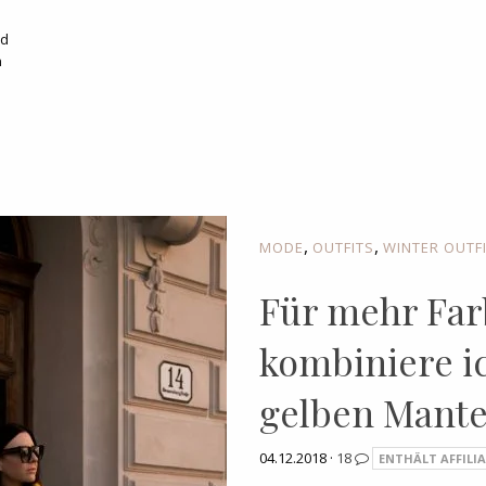
nd
n
,
,
MODE
OUTFITS
WINTER OUTF
Für mehr Farb
kombiniere i
gelben Mante
04.12.2018 ·
18
ENTHÄLT AFFILIA