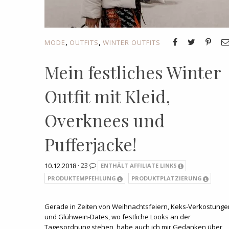
,
,
MODE
OUTFITS
WINTER OUTFITS
Mein festliches Winter
Outfit mit Kleid,
Overknees und
Pufferjacke!
10.12.2018 ·
23
ENTHÄLT AFFILIATE LINKS
PRODUKTEMPFEHLUNG
PRODUKTPLATZIERUNG
Gerade in Zeiten von Weihnachtsfeiern, Keks-Verkostunge
und Glühwein-Dates, wo festliche Looks an der
Tagesordnung stehen, habe auch ich mir Gedanken über