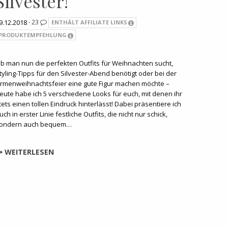
Silvester!
9.12.2018 ·
23
ENTHÄLT AFFILIATE LINKS
PRODUKTEMPFEHLUNG
b man nun die perfekten Outfits für Weihnachten sucht,
tyling-Tipps für den Silvester-Abend benötigt oder bei der
irmenweihnachtsfeier eine gute Figur machen möchte –
eute habe ich 5 verschiedene Looks für euch, mit denen ihr
tets einen tollen Eindruck hinterlässt! Dabei präsentiere ich
uch in erster Linie festliche Outfits, die nicht nur schick,
ondern auch bequem…
WEITERLESEN