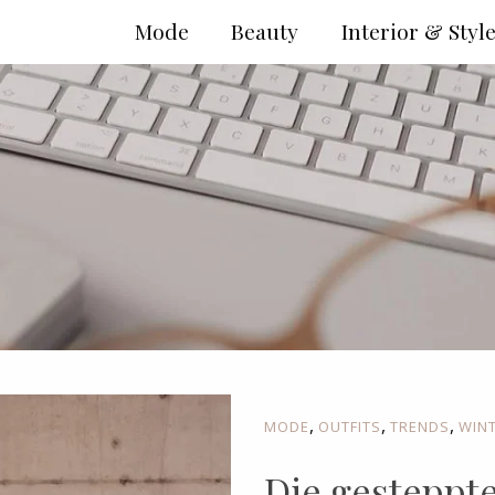
Mode
Beauty
Interior & Styl
,
,
,
MODE
OUTFITS
TRENDS
WINT
Die gesteppte