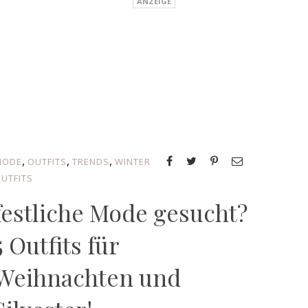
,
,
,
MODE
OUTFITS
TRENDS
WINTER
UTFITS
festliche Mode gesucht?
5 Outfits für
Weihnachten und