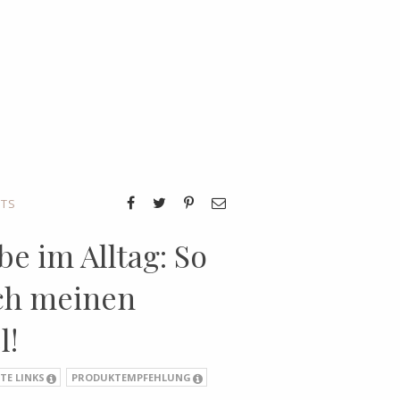
ITS
e im Alltag: So
ch meinen
l!
TE LINKS
PRODUKTEMPFEHLUNG