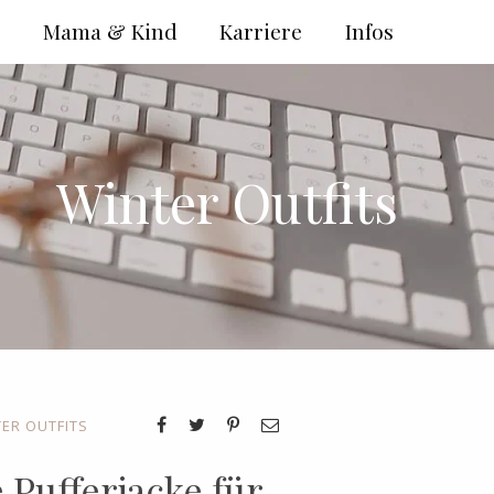
e
Mama & Kind
Karriere
Infos
Winter Outfits
ER OUTFITS
 Pufferjacke für