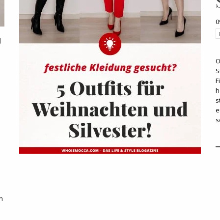
0
O
S
F
h
s
e
s
n