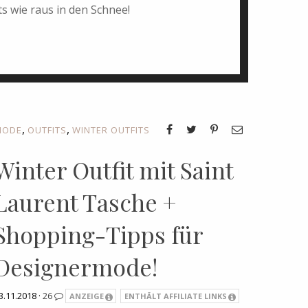
s wie raus in den Schnee!
,
,
MODE
OUTFITS
WINTER OUTFITS
Winter Outfit mit Saint
Laurent Tasche +
Shopping-Tipps für
Designermode!
3.11.2018 ·
26
ANZEIGE
ENTHÄLT AFFILIATE LINKS