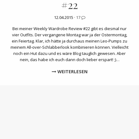
#22
12.04.2015 ·
17
Bei meiner Weekly Wardrobe Review #22 gibt es diesmal nur
vier Outfits. Der vergangene Montag war ja der Ostermontag,
ein Feiertag. Klar, ich hätte ja durchaus meinen Leo-Pumps zu
meinem All-over-Schlabberlook kombinieren können. Vielleicht
noch ein Hut dazu und es wäre Blog tauglich gewesen. Aber
nein, das habe ich euch dann doch lieber erspart! ;)…
WEITERLESEN