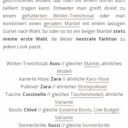
geschnittenes Modell, das man mit einem Gürtel auch
tailliert tragen kann. Entweder man greift direkt zu
einem
gefütterten Winter-Trenchcoat
oder man
kombiniert einen
geraden Mantel
mit einem lässigen
Gürtel nach Wahl. So oder so ist ein beiger Mantel
stets
meine erste Wahl
, da dieser
neutrale Farbton
zu
jedem Look passt.
Winter-Trenchcoat:
Asos
// gleicher
Mantel
, ähnliches
Modell
karierte Hose:
Zara
// ähnliche
Karo-Hose
Pullover:
Zara
// ähnlicher
Strickpullover
Tasche:
Coccinelle
// gleiches
Taschenmodell
, ähnliche
Variante
Boots:
Chloé
// gleiche
Susanna Boots
,
Low Budget
Variante
Sonnenbrille:
Gucci
// gleiche
Sonnenbrille