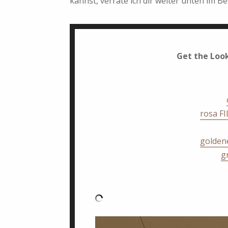
kannst, verrate ich dir weiter unten im Be
Get the Look
rosa F
golden
g
Video-
Player