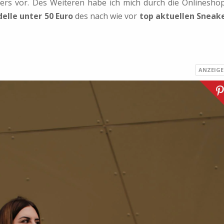
ers vor. Des Weiteren habe ich mich durch die Onlinesho
elle unter 50 Euro
des nach wie vor
top aktuellen Sneak