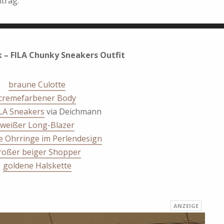
itrag.
 – FILA Chunky Sneakers Outfit
braune Culotte
cremefarbener Body
ILA Sneakers
via Deichmann
weißer Long-Blazer
e Ohrringe im Perlendesign
roßer beiger Shopper
goldene Halskette