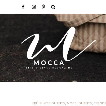
FRÜHLINGS OUTFITS
,
MODE
,
OUTFITS
,
TREND