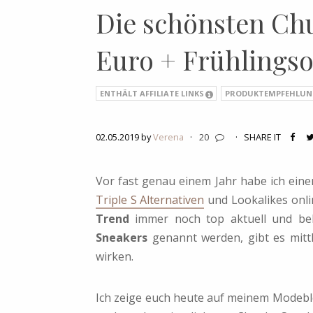
Die schönsten Ch
Euro + Frühlingsou
ENTHÄLT AFFILIATE LINKS
PRODUKTEMPFEHLUN
02.05.2019 by
Verena
·
20
·
SHARE IT
Vor fast genau einem Jahr habe ich ein
Triple S Alternativen
und Lookalikes onlin
Trend
immer noch top aktuell und be
Sneakers
genannt werden, gibt es mittle
wirken.
Ich zeige euch heute auf meinem Modebl