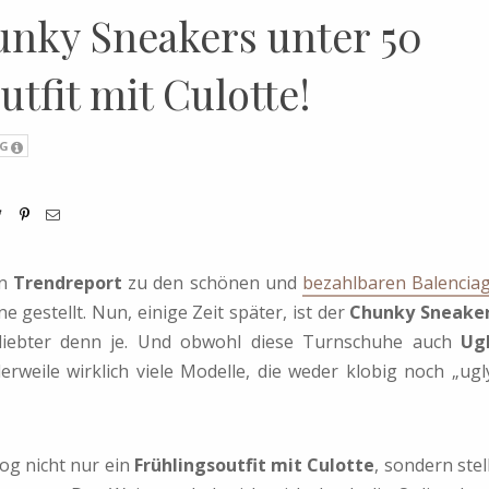
unky Sneakers unter 50
tfit mit Culotte!
G
en
Trendreport
zu den schönen und
bezahlbaren Balencia
e gestellt. Nun, einige Zeit später, ist der
Chunky Sneake
liebter denn je. Und obwohl diese Turnschuhe auch
Ug
rweile wirklich viele Modelle, die weder klobig noch „ugl
og nicht nur ein
Frühlingsoutfit mit Culotte
, sondern stel