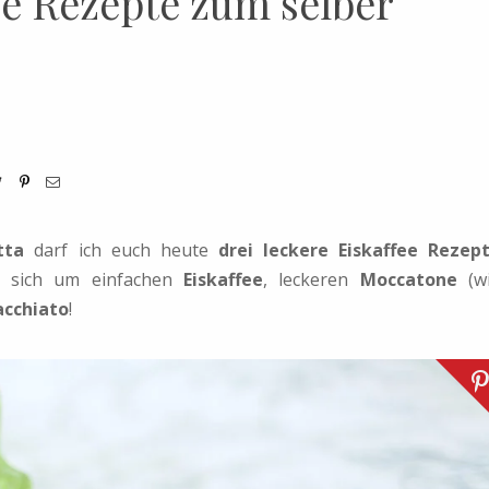
ee Rezepte zum selber
tta
darf ich euch heute
drei leckere Eiskaffee Rezep
es sich um einfachen
Eiskaffee
, leckeren
Moccatone
(w
acchiato
!