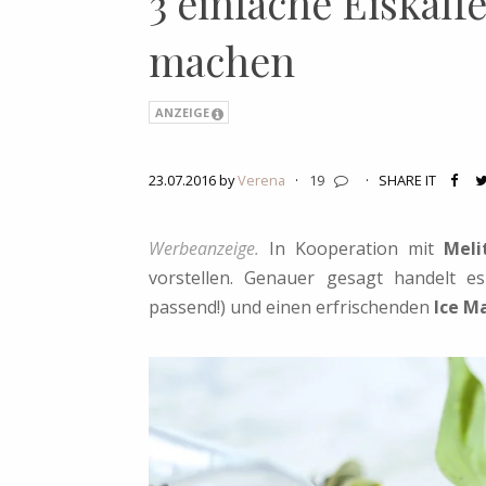
3 einfache Eiskaff
machen
ANZEIGE
23.07.2016 by
Verena
·
19
·
SHARE IT
Werbeanzeige.
In Kooperation mit
Meli
vorstellen. Genauer gesagt handelt 
passend!) und einen erfrischenden
Ice M