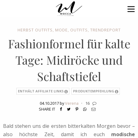
HERBST OUTFITS
,
MODE
,
OUTFITS
,
TRENDREPORT
Fashionformel für kalte
Tage: Midiröcke und
Schaftstiefel
ENTHÄLT AFFILIATE LINKS
PRODUKTEMPFEHLUNG
04.10.2017 by
Verena
·
16
SHARE IT
Bald stehen uns die ersten bitterkalten Morgen bevor –
also höchste Zeit, damit ich euch
modische