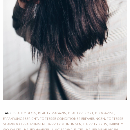
TAGS:
BEAUTY BLOG
,
BEAUTY MAGAZIN
,
BEAUTYREPORT
,
BLOGAZINE
,
ERFAHRUNGSBERICHT
,
FORTESSE CONDITIONER ERFAHRUNGEN
,
FORTESSE
SHAMPOO ERFAHRUNGEN
,
HAIRVITY MEINUNGEN
,
HAIRVITY PREIS
,
HAIRVITY
WO KAUFEN
,
HALIER HAARSPÜLUNG ERFAHRUNGEN
,
HALIER MEINUNGEN
,