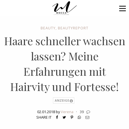
BEAUTY
,
BEAUTYREPORT
Haare schneller wachsen
lassen? Meine
Erfahrungen mit
Hairvity und Fortesse!
ANZEIGE
02.01.2018 by
Verena
·
39
SHARE IT