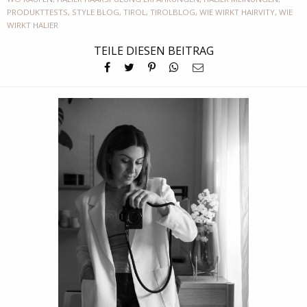
PRODUKTTESTS
,
STYLE BLOG
,
TIROL
,
TIROLBLOG
,
WIE WIRKT HAIRVITY
,
WIE
WIRKT HALIER
TEILE DIESEN BEITRAG